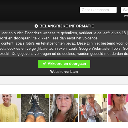
Wa
BELANGRIJKE INFORMATIE
aar en ouder. Door deze website te gebruiken, verklaar je de leeftijd van 18 j
oord en doorgaan"
te klikken, lees dan eerst het volgende:
content, zoals foto’s en tekstberichten bevat. Deze zijn niet bestemd voor jo
edia cookies en vergelijkbare technieken, zoals Google Webmaster Tools, Goog
oekt. De gegevens verkregen uit de cookies, worden gedeeld met derden die
Akkoord en doorgaan
weet immers nooit of ze goede of verkeerde bedoelingen hebben. Gebruik dan 
bsite.
Website verlaten
lijke of financiële gegevens te verstrekken? Stop dan meteen met het commu
ceer daarom altijd oplettend en voorzichtig via deze website.
voor minderjarigen ongeschikte online content in aanraking komen. Daarvoor 
Voorbeelden van programma’s voor ouderlijk toezicht zijn
Netnanny
,
Connects
eerd. Vaak blokkeren deze programma’s standaard al een groot aantal website
we websites aan worden toegevoegd.
ders die het mogelijk maken dat bepaalde informatie van internet wordt gefilter
uw webbrowser zodat je kunt zien welke websites door jouw minderjarige kind
 leren dat de websites niet voor hun geschikt zijn. Bovendien kun je naar aan