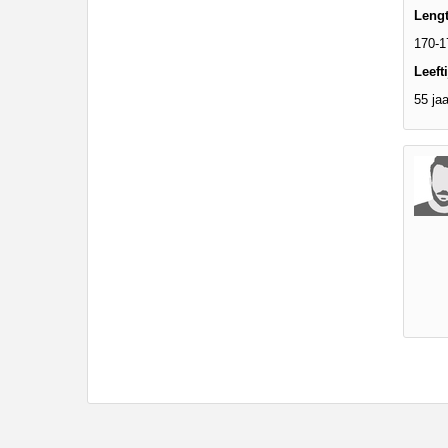
Leng
170-1
Leefti
55 jaa