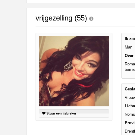
Praat met jouw kinderen
. Leer jouw minderjarige kinderen dat ze 
niet iedereen op internet hoeft te zijn wie ze zeggen te zijn en 
niet met vreemde andere minderjarigen die zij online hebben ontm
vrijgezelling
(55)
wanneer iemand op internet contact met hem opneemt of wanneer jo
Bericht
Flirt
Bericht
Flirt
Bericht
Flirt
Ber
Via deze website verleent
, de exploitant van deze
aanmelding een paar gratis, maar daarna dien je voor credits te betal
behoudt zich het recht voor om zelf profielen op d
Ik zo
accepteer je dat de profielen op deze website gefingeerd zijn. Deze 
profiel zijn dan ook niet mogelijk.
Man
Deze site wordt beschermd door reCAPTCHA, het
Privacybeleid
en
Over 
hanteert een beschermplan met als doel het herke
onder meer in dat jijzelf, maar ook derden een toegangsverbod voor 
Roman
Op het gebruik van deze website zijn de
algemene voorwaarden
,
c
ben i
cookieverklaring
en
privacybeleid
akkoord. Indien je je op de webs
Gesla
Vrou
Lich
Stuur een ijsbreker
Norma
Provi
Drent